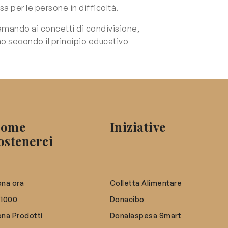
a per le persone in difficoltà.
hiamando ai concetti di condivisione,
no secondo il principio educativo
ome
Iniziative
ostenerci
na ora
Colletta Alimentare
×1000
Donacibo
na Prodotti
Donalaspesa Smart