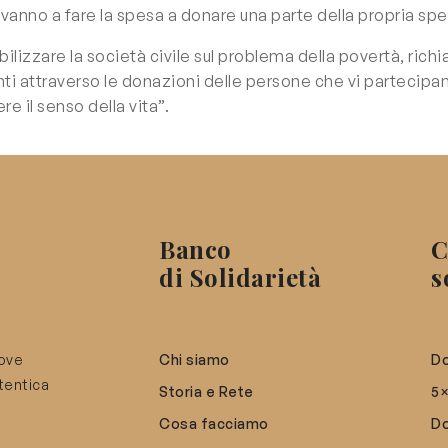
vanno a fare la spesa a donare una parte della propria spes
bilizzare la società civile sul problema della povertà, ric
enti attraverso le donazioni delle persone che vi partecipa
e il senso della vita”.
Banco
C
di Solidarietà
s
uove
Chi siamo
Do
utentica
Storia e Rete
5
Cosa facciamo
Do