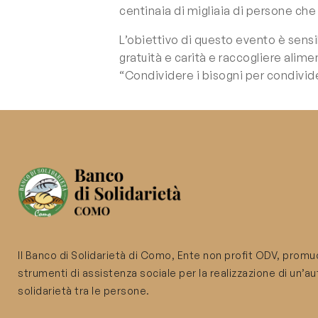
centinaia di migliaia di persone che 
L’obiettivo di questo evento è sensi
gratuità e carità e raccogliere alim
“Condividere i bisogni per condivider
Il Banco di Solidarietà di Como, Ente non profit ODV, prom
strumenti di assistenza sociale per la realizzazione di un’a
solidarietà tra le persone.