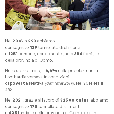
Nel
2018
in
290
abbiamo
consegnato
139
tonnellate di alimenti
a
1251
persone, dando sostegno a
384
famiglie
della provincia di Como.
Nello stesso anno, il
6,6%
della popolazione in
Lombardia versava in condizioni
di
povertà
relativa
(dati Istat 2019)
. Nel 2014 era il
4%.
Nel
2021
, grazie al lavoro di
325 volontar
i abbiamo
consegnato
170
tonnellate di alimenti
a
405
famiglie della provincia di Como, per un